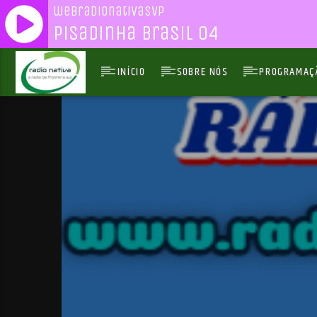
webradionativasvp
Pisadinha Brasil 04